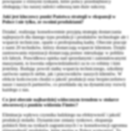
powiązane z różnymi rynkami, które polscy przedsiębiorcy
obsługują i ku naszej radości odnoszą tam duże sukcesy.
Jaki jest kluczowy punkt Państwa strategii w ekspansji w
Polsce i nie tylko, ze swoimi produktami?
Działać, realizując konsekwentnie przyjętą strategię dostarczania
najlepszych dla danego typu produkcji i produktów technologie ale i
wsparcie techniczne, oparte o profesjonalną kadrę. Obecnie pracuje
z nami 20 techników, którzy dostarczają wsparcie klientom. Dzięki
zastosowaniu rejonizacji dostarczają pomoc mieszkając w pobliżu
ich fabryk. Prawidłowa opieka nad sprzedanymi i zainstalowanymi
maszynami, to kwestia odpowiedzialności za to co robimy i kim
jesteśmy. Budując powoli siatkę wsparcia technicznego, szkolimy
zarówno samych siebie, jak i pracowników naszych klientów. W
efekcie końcowym chodzi o jakość produkcji oraz bezpieczeństwo
nasze i naszych partnerów, co przekłada się na dynamiczny rozwój
każdego z nas.
Co jest obecnie najbardziej widocznym trendem w stolarce
otworowej z punktu widzenia Fimtec?
Eliminacja wpływu czynnika ludzkiego na efektywność i jakość
produkcji stolarki. Dynamiczne zmiany rynkowe, ekspansja
polskich firm na rynkach zagranicznych i w konsekwencji ogromna
różnorodność produktów, które można w Polsce wytworzyć. To