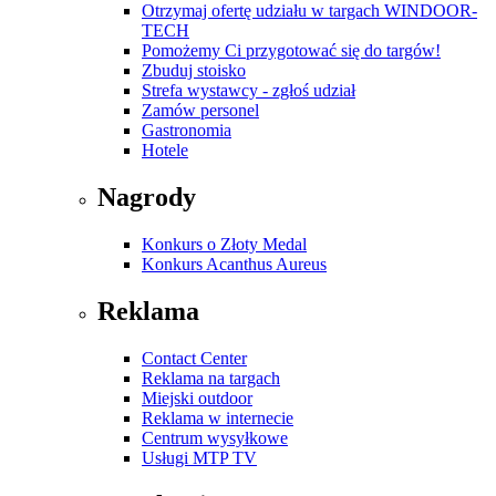
Otrzymaj ofertę udziału w targach WINDOOR-
TECH
Pomożemy Ci przygotować się do targów!
Zbuduj stoisko
Strefa wystawcy - zgłoś udział
Zamów personel
Gastronomia
Hotele
Nagrody
Konkurs o Złoty Medal
Konkurs Acanthus Aureus
Reklama
Contact Center
Reklama na targach
Miejski outdoor
Reklama w internecie
Centrum wysyłkowe
Usługi MTP TV