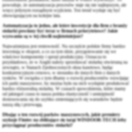
powoduje, że automatyzacja procesów staje się nie najlepszym, ale
wręcz jedynym rozsądnym wyjściem. Ten trend wydaje się być
obowiązującym na kolejne lata.
Automatyzacja to jedno, ale które inwestycje dla firm z branży
stolarki powinny być teraz w firmach priorytetowe? Jakie
wyzwania są w tej chwili najistotniejsze?
Najważniejsza jest rentowność. Na szczęście polskie firmy bardzo
inwestują w eksport, a co za tym idzie, przygotowanie się we
właściwe komponenty i sprzęt produkcyjny. Oznacza to
przykładowo, że w Anglii należy sprzedawać stolarkę otwieraną na
zewnątrz, w Stanach Zjednoczonych okna kasetowe, będąc
konkurencyjnym cenowo, w stosunku do innych firm z danych
rynków. W związku z tym dbamy o rozwój producentów rozwijając
ich parki maszynowe, by można było na nich wydajnie produkować
bardzo różnorodną stolarkę. W czasach spowolnienia, które mamy
od jakiegoś czasu to nasza polska elastyczność i umiejętność
dostosowania się do szybko zmieniających się warunków będzie
naszą siłą i przewagą.
Dbając o ten rozwój parków maszynowych, jakie premiery
szykuje Fimtec na zbliżające się targi WINDOOR-TECH żeby
przyciągnąć producentów stolarki?