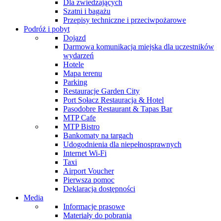
Dla zwiedzających
Szatni i bagażu
Przepisy techniczne i przeciwpożarowe
Podróż i pobyt
Dojazd
Darmowa komunikacja miejska dla uczestników
wydarzeń
Hotele
Mapa terenu
Parking
Restauracje Garden City
Port Sołacz Restauracja & Hotel
Pasodobre Restaurant & Tapas Bar
MTP Cafe
MTP Bistro
Bankomaty na targach
Udogodnienia dla niepełnosprawnych
Internet Wi-Fi
Taxi
Airport Voucher
Pierwsza pomoc
Deklaracja dostępności
Media
Informacje prasowe
Materiały do pobrania