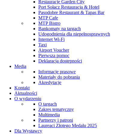
Restauracje Garden City
Port Sołacz Restauracja & Hotel
Pasodobre Restaurant & Tapas Bar
MTP Cafe
MTP Bistro
Bankomaty na targach
Udogodnienia dla niepełnosprawnych
Internet Wi-Fi
Taxi
Airport Voucher
Pierwsza pomoc
Deklaracja dostępności
Media
Informacje prasowe
Materiały do pobrania
Akredytacje
Kontakt
Aktualności
O wydarzeniu
O targach
Zakres tematyczny
Multimedia
Partnerzy i patroni
Laureaci Złotego Medalu 2025
Dla Wystawcy