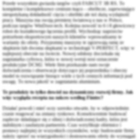
Przede wszystkim gwiazda targów czyli FABCUT 3B RS. To
kompletne i kompleksowe centrum tnąco – obróbcze, zapewniające
niespotykaną dokładność cięcia i obróbki ale też dużą wydajność
pracy. Maszyna ma swoją premierę światową u nas w Polsce,
podczas targów WinDoor-tech. Kolejna nowość to 6 i 8 głowicowy
robot do kształtowego łączenia profili. Wychodząc naprzeciw
potrzebom eksportowym naszych klientów wprowadzamy te
warianty do oferty. Przypomnę maszyny te zgrzewają ramę ze
słupkiem lub dwoma słupkami w technologii V-PERFECT, więc w
najlepszej obecnie na świecie. Nowej odsłony doczekała się
zagniatarka cyfrowa, która w nowej wersji nosi oznaczenie
produkcyjne DCM2. Wiele firm przekazało nam swoje
doświadczenia i obserwacje dotyczące jej poprzednika i obecny
model to rozwiązanie biorące wiele z tych cennych informacji pod
uwagę. To nowa jakość w zagniataniu aluminium.
Te produkty to tylko dowód na dynamiczny rozwój firmy. Jak
więc wygląda recepta na sukces według Fimtec?
Działać powoli i mieć oczy szeroko otwarte, by w odpowiednim
czasie reagować na zmiany rynkowe. Konsekwentnie budować
zaplecze składające się z silnej i doświadczonej kadry, która jest
stabilnym i zaufanym partnerem. Czas weryfikuje obietnice i
postawy najlepiej ze wszystkich czynników, więc budowanie firmy
należy oprzeć na wiarygodności i dostosowaniu oferty do wymagań