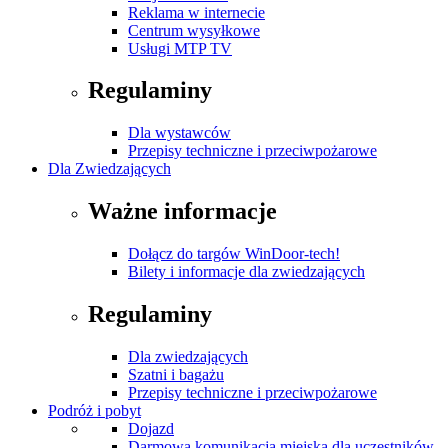
Reklama w internecie
Centrum wysyłkowe
Usługi MTP TV
Regulaminy
Dla wystawców
Przepisy techniczne i przeciwpożarowe
Dla Zwiedzających
Ważne informacje
Dołącz do targów WinDoor-tech!
Bilety i informacje dla zwiedzających
Regulaminy
Dla zwiedzających
Szatni i bagażu
Przepisy techniczne i przeciwpożarowe
Podróż i pobyt
Dojazd
Darmowa komunikacja miejska dla uczestników