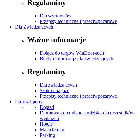
Regulaminy
Dla wystawców
Przepisy techniczne i przeciwpożarowe
Dla Zwiedzających
Ważne informacje
Dołącz do targów WinDoor-tech!
Bilety i informacje dla zwiedzających
Regulaminy
Dla zwiedzających
Szatni i bagażu
Przepisy techniczne i przeciwpożarowe
Podróż i pobyt
Dojazd
Darmowa komunikacja miejska dla uczestników
wydarzeń
Hotele
Mapa terenu
Parking