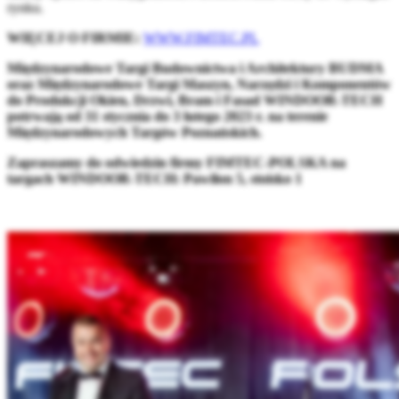
rynku.
WIĘCEJ O FIRMIE:
WWW.FIMTEC.PL
Międzynarodowe Targi Budownictwa i Architektury BUDMA
oraz Międzynarodowe Targi Maszyn, Narzędzi i Komponentów
do Produkcji Okien, Drzwi, Bram i Fasad WINDOOR-TECH
potrwają od 31 stycznia do 3 lutego 2023 r. na terenie
Międzynarodowych Targów Poznańskich.
Zapraszamy do odwiedzin firmy FIMTEC-POLSKA na
targach WINDOOR-TECH: Pawilon 5, stoisko 1