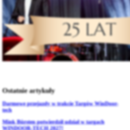
Ostatnie artykuły
Darmowe przejazdy w trakcie Targów WinDoor-
tech
Mink Bürsten potwierdził udział w targach
WINDOOR-TECH 2027!