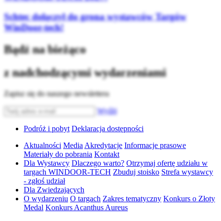
Schtec dołączył do grona wystawców Targów
WinDoor-tech!
Bądź na bieżąco
z nadchodzącymi wydarzeniami
Zapisz się do naszego newslettera
Wyślij
Podróż i pobyt
Deklaracja dostępności
Aktualności
Media
Akredytacje
Informacje prasowe
Materiały do pobrania
Kontakt
Dla Wystawcy
Dlaczego warto?
Otrzymaj ofertę udziału w
targach WINDOOR-TECH
Zbuduj stoisko
Strefa wystawcy
- zgłoś udział
Dla Zwiedzających
O wydarzeniu
O targach
Zakres tematyczny
Konkurs o Złoty
Medal
Konkurs Acanthus Aureus