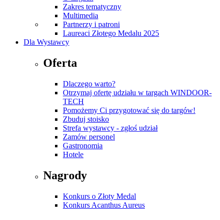
Zakres tematyczny
Multimedia
Partnerzy i patroni
Laureaci Złotego Medalu 2025
Dla Wystawcy
Oferta
Dlaczego warto?
Otrzymaj ofertę udziału w targach WINDOOR-
TECH
Pomożemy Ci przygotować się do targów!
Zbuduj stoisko
Strefa wystawcy - zgłoś udział
Zamów personel
Gastronomia
Hotele
Nagrody
Konkurs o Złoty Medal
Konkurs Acanthus Aureus