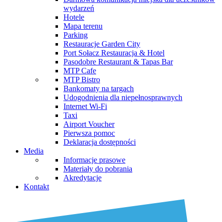
wydarzeń
Hotele
Mapa terenu
Parking
Restauracje Garden City
Port Sołacz Restauracja & Hotel
Pasodobre Restaurant & Tapas Bar
MTP Cafe
MTP Bistro
Bankomaty na targach
Udogodnienia dla niepełnosprawnych
Internet Wi-Fi
Taxi
Airport Voucher
Pierwsza pomoc
Deklaracja dostępności
Media
Informacje prasowe
Materiały do pobrania
Akredytacje
Kontakt