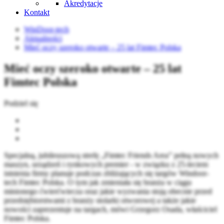
Akredytacje
Kontakt
WinDoor-tech
Aktualności
Mieć oczy szeroko otwarte – 25 lat Fimtec Polska
Mieć oczy szeroko otwarte – 25 lat
Fimtec Polska
Podziel się
Specjalną, jubileuszową strefę „Fimtec Friends Area” pełną nowych
maszyn, urządzeń i rynkowych premier - w związku z 25-leciem
istnienia firmy planuje podczas zbliżających się targów Windoor-
tech Fimtec Polska. O tym jak zmieniała się branża w ciągu
minionego ćwierćwiecza oraz jakie wyzwania stoją obecnie przed
przedsiębiorstwami z branży stolarki otworowej a także jakie
nowości zaprezentuje na targach, mówi Grzegorz Osada, właściciel
Fimtec Polska.