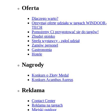
Oferta
Dlaczego warto?
Otrzymaj ofertę udziału w targach WINDOOR-
TECH
Pomożemy Ci przygotować się do targów!
Zbuduj stoisko
Strefa wystawcy - zgłoś udział
Zamów personel
Gastronomia
Hotele
Nagrody
Konkurs o Złoty Medal
Konkurs Acanthus Aureus
Reklama
Contact Center
Reklama na targach
Miejski outdoor