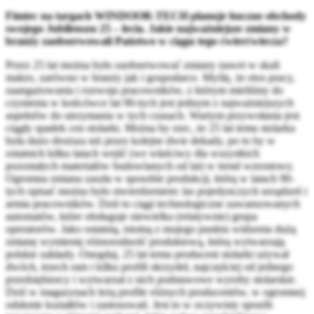
Fimtec na targach WINDOOR-TECH planuje huczne obchody
swojego Jubileuszu 25 – lecia. Jakie najważniejsze zmiany w
branży zaobserwowali Państwo w ciągu tego ćwierćwiecza?
Przez 25 lat można było zaobserwować zmiany nawet w skali
makro, zarówno w branży jak i gospodarce. Myślę, że etos pracy,
zaangażowania i rozwoju pracowników, z którym mieliśmy do
czynienia w końcówce lat 90-tych jest jednym z najważniejszych
aspektów do utrzymania w tych czasach. Wartym przywołania jest
ciągły spadek cen stolarki. Można by rzec, że 25 lat temu stolarka
była dużo droższa niż przez kolejne dwie dekady, po to by w
ostatnich kilku latach wejść (we właściwy dla wszystkich
pozostałych materiałów budowlanych od lat) w trend wzrostowy.
Ogromna zmiana zaszła w sposobie produkcji, którą w latach 90-
tych opisać można było stwierdzeniem: las pojedynczych urządzeń i
armia pracowników. Dziś to ciągi technologiczne zawansowanych
automatów, które obsługuje niewielka (relatywnie) grupa
operatorów. Jako ostatnią, istotną z mojego punktu widzenia dużą
zmianę wymienię różnorodność produktową, którą wytwarzają
polskie zakłady. Onegdaj, 25 lat temu producent stolarki używał
dwóch, trzech ram i kilku profili skrzydeł, najczęściej od jednego
przedsiębiorcy i wytwarzał z nich podstawowe wyroby stolarskie.
Dziś w magazynach leżą profile różnych producentów, w ogromnej
odsłonie kształtów i zastosowań. Jest to w oczywisty sposób