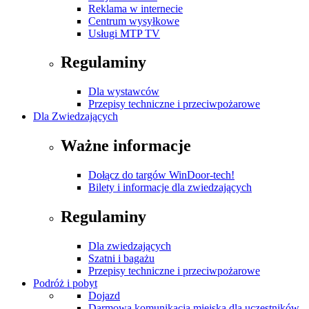
Reklama w internecie
Centrum wysyłkowe
Usługi MTP TV
Regulaminy
Dla wystawców
Przepisy techniczne i przeciwpożarowe
Dla Zwiedzających
Ważne informacje
Dołącz do targów WinDoor-tech!
Bilety i informacje dla zwiedzających
Regulaminy
Dla zwiedzających
Szatni i bagażu
Przepisy techniczne i przeciwpożarowe
Podróż i pobyt
Dojazd
Darmowa komunikacja miejska dla uczestników