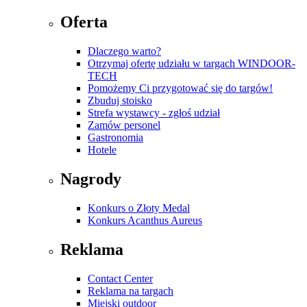
Oferta
Dlaczego warto?
Otrzymaj ofertę udziału w targach WINDOOR-
TECH
Pomożemy Ci przygotować się do targów!
Zbuduj stoisko
Strefa wystawcy - zgłoś udział
Zamów personel
Gastronomia
Hotele
Nagrody
Konkurs o Złoty Medal
Konkurs Acanthus Aureus
Reklama
Contact Center
Reklama na targach
Miejski outdoor