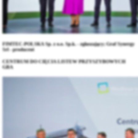
FIMTEC-POLSKA Sp. z o.o. Sp.k. - zgłaszający; Graf Synergy
Srl - producent
CENTRUM DO CIĘCIA LISTEW PRZYSZYBOWYCH
GBA