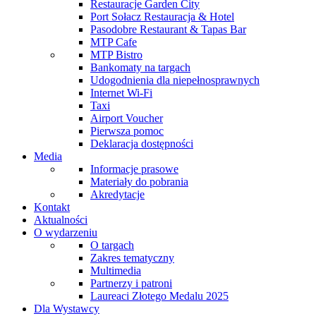
Restauracje Garden City
Port Sołacz Restauracja & Hotel
Pasodobre Restaurant & Tapas Bar
MTP Cafe
MTP Bistro
Bankomaty na targach
Udogodnienia dla niepełnosprawnych
Internet Wi-Fi
Taxi
Airport Voucher
Pierwsza pomoc
Deklaracja dostępności
Media
Informacje prasowe
Materiały do pobrania
Akredytacje
Kontakt
Aktualności
O wydarzeniu
O targach
Zakres tematyczny
Multimedia
Partnerzy i patroni
Laureaci Złotego Medalu 2025
Dla Wystawcy