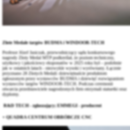
Złote Medale targów BUDMA i WINDOOR-TECH
Profesor Józef Jasiczak, przewodniczący sądu konkursowego
nagrody Złoty Medal MTP podkreślał, że poziom techniczny,
użytkowy i jakościowy eksponatów w 2025 roku był – podobnie
jak w ostatnich latach - niezwykle wysoki i wyrównany. Łącznie
przyznano 28 Złotych Medali: dziewiętnaście produktom
zgłoszonym przez wystawców BUDMA i dziewięć rozwiązaniom
wystawców targów WINDOOR-TECH. Podczas ceremonii
otwarcia przedstawiciele nagrodzonych firm otrzymali statuetki oraz
dyplomy.
R&D TECH - zgłaszający; EMMEGI - producent
+ QUADRA CENTRUM OBRÓBCZE CNC