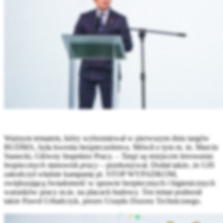
Ważnym tematem, który wybrzmiewał w pierwszym dniu targów
BUDMA, była kwestia bezpieczeństwa. Mówił o tym m. in. Marcin
Stanecki, Główny Inspektor Pracy. –
Targi są miejscem kreowania
bezpiecznych stanowisk pracy
– przekonywał. Dodał także, że GIS
zakończył właśnie kampanię pt. STOP WYPADKOM,
zwiększającą świadomość w sprawie bezpiecznych i higienicznych
warunków pracy m.in. na placach budowy. Ten temat podnosił
także Paweł Urbańczyk, prezes Urzędu Dozoru Technicznego.