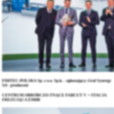
FIMTEC-POLSKA Sp. z o.o. Sp.k. - zgłaszający; Graf Synergy
Srl - producent
CENTRUM OBRÓBCZO-TNĄCE FABCUT V + STACJA
FREZUJĄCA EMH8