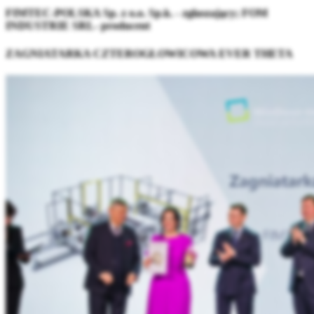
FIMTEC-POLSKA Sp. z o.o. Sp.k. - zgłaszający; FOM
INDUSTRIE SRL- producent
ZAGNIATARKA CZTEROGŁOWICOWA EVER THETA