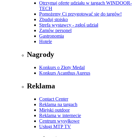
Otrzymaj ofertę udziału w targach WINDOOR-
TECH
Pomożemy Ci przygotować się do targów!
Zbuduj stoisko
Strefa wystawcy - zgłoś udział
Zamów personel
Gastronomia
Hotele
Nagrody
Konkurs o Złoty Medal
Konkurs Acanthus Aureus
Reklama
Contact Center
Reklama na targach
Miejski outdoor
Reklama w internecie
Centrum wysyłkowe
Usługi MTP TV