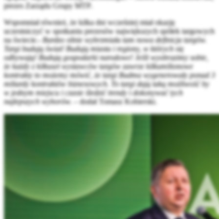
prezes Zarządu Grupy MTP
.
Wspomniał również, że kilka dni wcześniej miał okazję
uczestniczyć w spotkaniu prezesów największych spółek targowych
na świecie.-
Bardzo silnie wybrzmiała tam nowa definicja targów.
Targi budują świat! Budują miasta i regiony, w których się
odbywają! Budują gospodarki narodowe! Jeśli wyobrazimy sobie,
że każdy z kilkuset wystawców targów zawrze kilkumilionowe
kontrakty to możemy mówić, że targi Budma wygenerowały ponad 3
miliardy kontraktów biznesowych. To targi dają taką możliwość by
w jednym miejscu i czasie śledzić trendy i dokonywać tych
najlepszych wyborów.
– dodał Tomasz Kobierski.