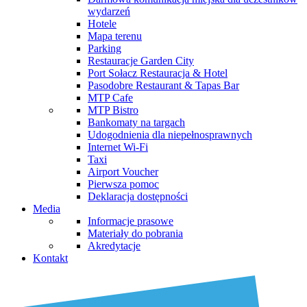
wydarzeń
Hotele
Mapa terenu
Parking
Restauracje Garden City
Port Sołacz Restauracja & Hotel
Pasodobre Restaurant & Tapas Bar
MTP Cafe
MTP Bistro
Bankomaty na targach
Udogodnienia dla niepełnosprawnych
Internet Wi-Fi
Taxi
Airport Voucher
Pierwsza pomoc
Deklaracja dostępności
Media
Informacje prasowe
Materiały do pobrania
Akredytacje
Kontakt