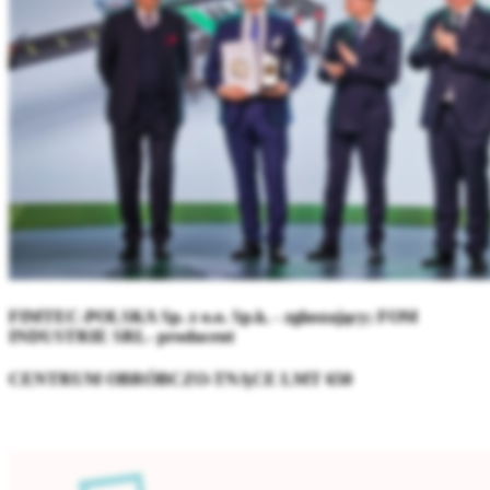
FIMTEC-POLSKA Sp. z o.o. Sp.k. - zgłaszający; FOM
INDUSTRIE SRL- producent
CENTRUM OBRÓBCZO-TNĄCE LMT 650