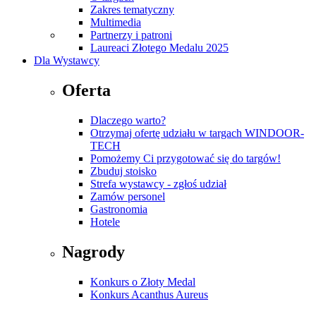
Zakres tematyczny
Multimedia
Partnerzy i patroni
Laureaci Złotego Medalu 2025
Dla Wystawcy
Oferta
Dlaczego warto?
Otrzymaj ofertę udziału w targach WINDOOR-
TECH
Pomożemy Ci przygotować się do targów!
Zbuduj stoisko
Strefa wystawcy - zgłoś udział
Zamów personel
Gastronomia
Hotele
Nagrody
Konkurs o Złoty Medal
Konkurs Acanthus Aureus