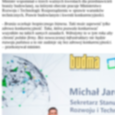
Minister wspomniał o trzech ważnych kwestiach dla przedstawicieli
branży budowlanej, na którymi obecnie pracuje Ministerstwo
Rozwoju i Technologii: Rozporządzeniu w sprawie warunków
technicznych, Prawie budowlanym i kwestii konkurencyjności.
- Branża oczekuje bezpiecznego biznesu. Taki może zapewnić tylko
zdrowa konkurencyjność. Taka, która pozwala konkurować
wszystkim na takich samych zasadach. Wdrożymy to w tym roku aby
chronić polskie firmy. Bez nowoczesnej infrastruktury nie będzie
rozwoju państwa a to nie zadzieje się bez zdrowej konkurencyjności.
–
przekonywał minister.