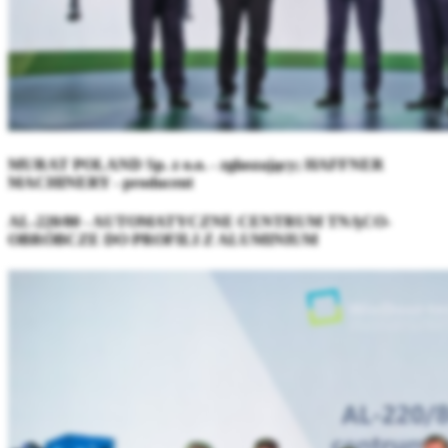
MURAT POLAND Sp. z o.o. - zgłaszający; HAFFNER
MACHINERY - producent
AL-220/80 - AUTOMATYCZNE CENTRUM TNĄCO-
OBRÓBCZE DO PROFILI Z ALUMINIUM