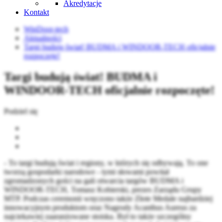
Akredytacje
Kontakt
WinDoor-tech
Aktualności
Targi budują świat! BUDMA i WINDOOR-TECH oficjalnie
rozpoczęte!
Targi budują świat! BUDMA i
WINDOOR-TECH oficjalnie rozpoczęte!
Podziel się
- To targi budują świat i regiony, w których się odbywają. To one
tworzą gospodarki narodowe - tymi słowami powitał
zgromadzonych gości na gali otwarcia targów BUDMA i
WINDOOR-TECH, Tomasz Kobierski, prezes Zarządu Grupy
MTP. Podczas ceremonii wręczono także Złote Medale najbardziej
innowacyjnym produktom oraz Nagrody Acanthus Aureus za
najciekawiej zaaranżowane stoiska. Był to także szczególny