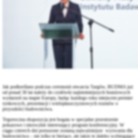
Jak podkreślano podczas ceremonii otwarcia Targów, BUDMA już
od ponad 30 lat należy do czołówki najistotniejszych branżowych
wydarzeń na mapie Europy, będąc każdego roku miejscem premier
rynkowych, prezentacji i wielopłaszczyznowych rozmów o
przyszłości budownictwa.
Tegoroczna ekspozycja jest bogata w specjalne przestrzenie
pokazowe i niezwykle interesujący program konferencyjny. W
ciągu czterech dni poruszone zostaną najważniejsze wyzwania dla
budownictwa – nie tylko te bieżące, ale także te daleko wybiegające