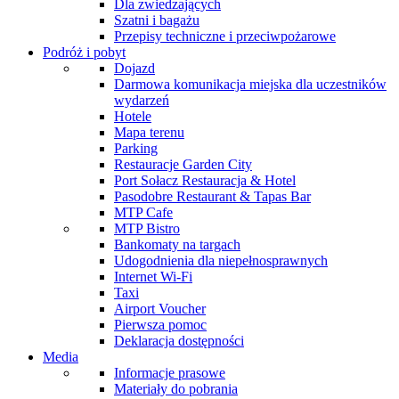
Dla zwiedzających
Szatni i bagażu
Przepisy techniczne i przeciwpożarowe
Podróż i pobyt
Dojazd
Darmowa komunikacja miejska dla uczestników
wydarzeń
Hotele
Mapa terenu
Parking
Restauracje Garden City
Port Sołacz Restauracja & Hotel
Pasodobre Restaurant & Tapas Bar
MTP Cafe
MTP Bistro
Bankomaty na targach
Udogodnienia dla niepełnosprawnych
Internet Wi-Fi
Taxi
Airport Voucher
Pierwsza pomoc
Deklaracja dostępności
Media
Informacje prasowe
Materiały do pobrania