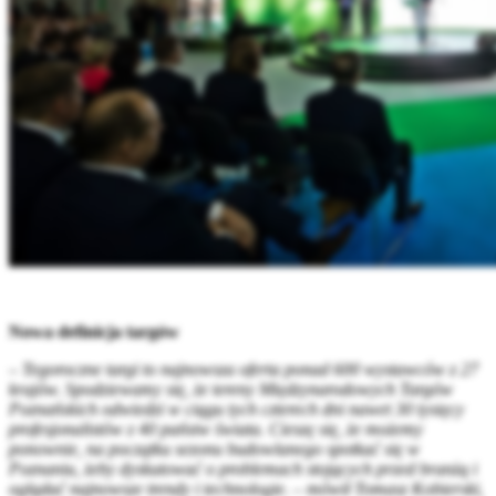
Nowa definicja targów
–
Tegoroczne targi to najnowsza oferta ponad 600 wystawców z 27
krajów. Spodziewamy się, że tereny Międzynarodowych Targów
Poznańskich odwiedzi w ciągu tych czterech dni nawet 30 tysięcy
profesjonalistów z 40 państw świata. Cieszę się, że możemy
ponownie, na początku sezonu budowlanego spotkać się w
Poznaniu, żeby dyskutować o problemach stojących przed branżą i
oglądać najnowsze trendy i technologie. – mówił Tomasz Kobierski,