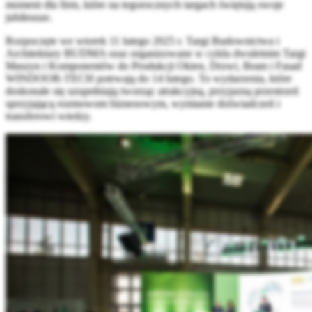
moment dla firm, które na tegorocznych targach świętują swoje
jubileusze.
Rozpoczęte we wtorek 11 lutego 2025 r. Targi Budownictwa i
Architektury BUDMA oraz organizowane w cyklu dwuletnim Targi
Maszyn i Komponentów do Produkcji Okien, Drzwi, Bram i Fasad
WINDOOR-TECH potrwają do 14 lutego. To wydarzenia, które
doskonale się uzupełniają tworząc atrakcyjną, przyjazną przestrzeń
sprzyjającą rozmowom biznesowym, wymianie doświadczeń i
transferowi wiedzy.