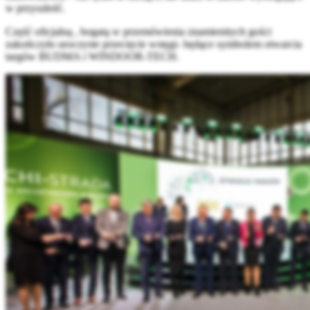
w przyszłość.
Część oficjalną , bogatą w przemówienia znamienitych gości
zakończyło uroczyste przecięcie wstęgi- będące symbolem otwarcia
targów BUDMA i WINDOOR-TECH.