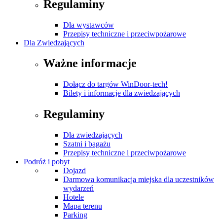
Regulaminy
Dla wystawców
Przepisy techniczne i przeciwpożarowe
Dla Zwiedzających
Ważne informacje
Dołącz do targów WinDoor-tech!
Bilety i informacje dla zwiedzających
Regulaminy
Dla zwiedzających
Szatni i bagażu
Przepisy techniczne i przeciwpożarowe
Podróż i pobyt
Dojazd
Darmowa komunikacja miejska dla uczestników
wydarzeń
Hotele
Mapa terenu
Parking