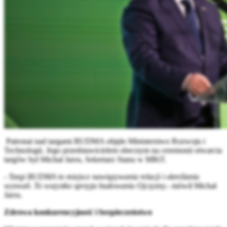
Patronat nad targami BUDMA objęło Ministerstwo Rozwoju i
Technologii. Jego przedstawicielem obecnym na ceremonii otwarcia
targów był Michał Jaros, Sekretarz Stanu w MRiT.
- Targi BUDMA to miejsce nawiązywania relacji i określania
wyzwań. To wszystko sprzyja budowaniu Ojczyzny.-
mówił Michał
Jaros.
Zdrowa konkurencyjność i bezpieczeństwo