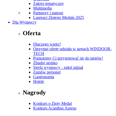
Zakres tematyczny
Multimedia
Partnerzy i patroni
Laureaci Złotego Medalu 2025
Dla Wystawcy
Oferta
Dlaczego warto?
Otrzymaj ofertę udziału w targach WINDOOR-
TECH
Pomożemy Ci przygotować się do targów!
Zbuduj stoisko
Strefa wystawcy - zgłoś udział
Zamów personel
Gastronomia
Hotele
Nagrody
Konkurs o Złoty Medal
Konkurs Acanthus Aureus