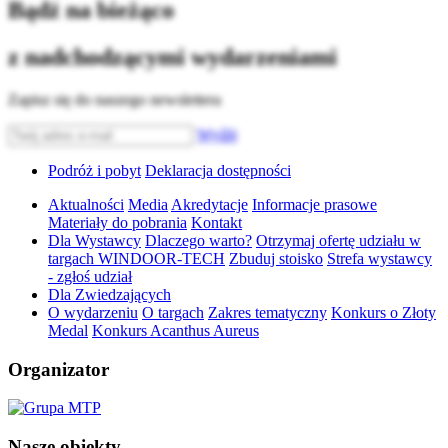
Bądź na bieżąco
z nadchodzącymi wydarzeniami
Zapisz się do naszego newslettera
Wyślij
Podróż i pobyt
Deklaracja dostępności
Aktualności
Media
Akredytacje
Informacje prasowe
Materiały do pobrania
Kontakt
Dla Wystawcy
Dlaczego warto?
Otrzymaj ofertę udziału w
targach WINDOOR-TECH
Zbuduj stoisko
Strefa wystawcy
- zgłoś udział
Dla Zwiedzających
O wydarzeniu
O targach
Zakres tematyczny
Konkurs o Złoty
Medal
Konkurs Acanthus Aureus
Organizator
Nasze obiekty