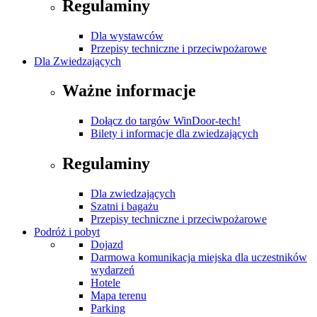
Regulaminy
Dla wystawców
Przepisy techniczne i przeciwpożarowe
Dla Zwiedzających
Ważne informacje
Dołącz do targów WinDoor-tech!
Bilety i informacje dla zwiedzających
Regulaminy
Dla zwiedzających
Szatni i bagażu
Przepisy techniczne i przeciwpożarowe
Podróż i pobyt
Dojazd
Darmowa komunikacja miejska dla uczestników
wydarzeń
Hotele
Mapa terenu
Parking