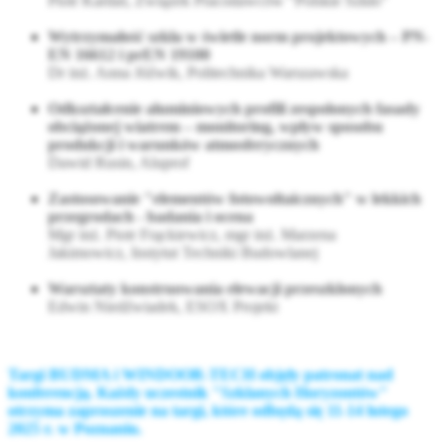
Piotr Kardaś, Związek Pracodawców "Polskie Szkło"
Wytrzymałość szkła w świetle norm projektowych – PN-
EN 16612 i prEN 19100
Dr inż. Anna Jóźwik, Politechnika Warszawska
Odkształcenie aluminiowych profili zespolonych fasady
obciążonej wiatrem – monitoring, wpływ sposobu
produkcji i warunków atmosferycznych
Dawid Rusin, Aluprof
Zastosowanie "elementów fotowoltaicznych" w lekkich
przegrodach - badania i ocena
Mgr inż. Piotr Frąckiewicz, mgr inż. Marzena
Jakimowicz, Instytut Techniki Budowlanej
Warsztaty konstruowania elewacji przeszklonych
Edwin Niedźwiadek, ESOX Projekt
Targi BUDMA i WINDOOR-TECH objęły patronat nad
konferencją. Każdy uczestnik "Szklanych Horyzontów"
otrzyma zaproszenie na targi, które odbędą się 11-14 lutego
2025 r. w Poznaniu.