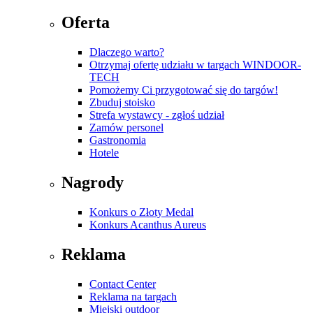
Oferta
Dlaczego warto?
Otrzymaj ofertę udziału w targach WINDOOR-
TECH
Pomożemy Ci przygotować się do targów!
Zbuduj stoisko
Strefa wystawcy - zgłoś udział
Zamów personel
Gastronomia
Hotele
Nagrody
Konkurs o Złoty Medal
Konkurs Acanthus Aureus
Reklama
Contact Center
Reklama na targach
Miejski outdoor