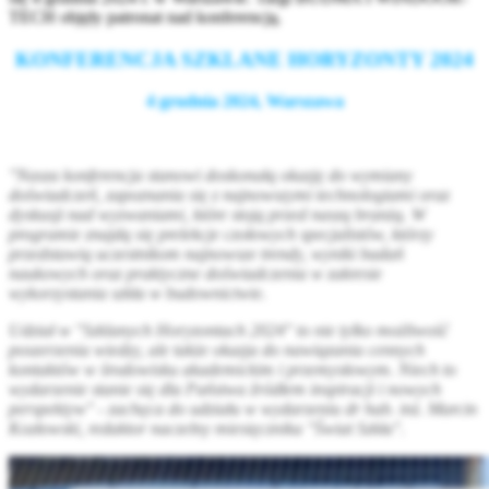
TECH objęły patronat nad konferencją.
KONFERENCJA SZKLANE HORYZONTY 2024
4 grudnia 2024, Warszawa
"Nasza konferencja stanowi doskonałą okazję do wymiany
doświadczeń, zapoznania się z najnowszymi technologiami oraz
dyskusji nad wyzwaniami, które stoją przed naszą branżą. W
programie znajdą się prelekcje czołowych specjalistów, którzy
przedstawią uczestnikom najnowsze trendy, wyniki badań
naukowych oraz praktyczne doświadczenia w zakresie
wykorzystania szkła w budownictwie.
Udział w "Szklanych Horyzontach 2024" to nie tylko możliwość
poszerzenia wiedzy, ale także okazja do nawiązania cennych
kontaktów w środowisku akademickim i przemysłowym. Niech to
wydarzenie stanie się dla Państwa źródłem inspiracji i nowych
perspektyw" - zachęca do udziału w wydarzeniu dr hab. inż. Marcin
Kozłowski, redaktor naczelny miesięcznika "Świat Szkła".