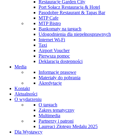
Restauracje Garden City
Port Sołacz Restauracja & Hotel
Pasodobre Restaurant & Tapas Bar
MTP Cafe
MTP Bistro
Bankomaty na targach
Udogodnienia dla niepełnosprawnych
Internet Wi-Fi
Taxi
Airport Voucher
Pierwsza pomoc
Deklaracja dostępności
Media
Informacje prasowe
Materiały do pobrania
Akredytacje
Kontakt
Aktualności
O wydarzeniu
O targach
Zakres tematyczny
Multimedia
Partnerzy i patroni
Laureaci Złotego Medalu 2025
Dla Wystawcy