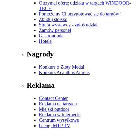
Otrzymaj ofertę udziału w targach WINDOOR-
TECH
Pomożemy Ci przygotować się do targów!
Zbuduj stoisko
Strefa wystawcy - zgłoś udział
Zamów personel
Gastronomia
Hotele
Nagrody
Konkurs o Złoty Medal
Konkurs Acanthus Aureus
Reklama
Contact Center
Reklama na targach
Miejski outdoor
Reklama w internecie
Centrum wysyłkowe
Usługi MTP TV