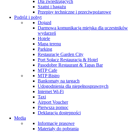
Dla zwiedzających
Szatni i bagażu
Przepisy techniczne i przeciwpożarowe
Podróż i pobyt
Dojazd
Darmowa komunikacja miejska dla uczestników
wydarzeń
Hotele
Mapa terenu
Parking
Restauracje Garden City
Port Sołacz Restauracja & Hotel
Pasodobre Restaurant & Tapas Bar
MTP Cafe
MTP Bistro
Bankomaty na targach
Udogodnienia dla niepełnosprawnych
Internet Wi-Fi
Taxi
Airport Voucher
Pierwsza pomoc
Deklaracja dostępności
Media
Informacje prasowe
Materiały do pobrania