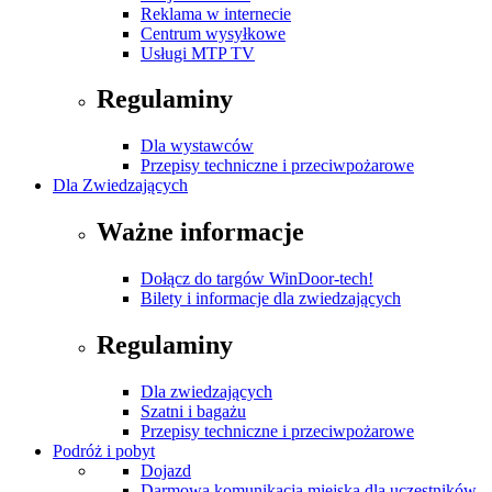
Reklama w internecie
Centrum wysyłkowe
Usługi MTP TV
Regulaminy
Dla wystawców
Przepisy techniczne i przeciwpożarowe
Dla Zwiedzających
Ważne informacje
Dołącz do targów WinDoor-tech!
Bilety i informacje dla zwiedzających
Regulaminy
Dla zwiedzających
Szatni i bagażu
Przepisy techniczne i przeciwpożarowe
Podróż i pobyt
Dojazd
Darmowa komunikacja miejska dla uczestników