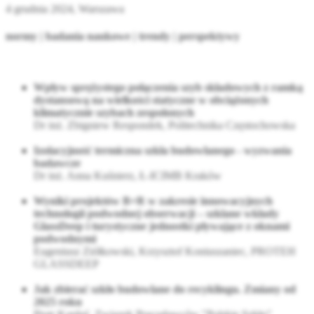
4 grudnia 2024, Warszawa
normy | badania naukowe | trendy | perspektywy
Wpływ sprężystego połączenia szyb składowych z ramką
dystansową na wielkości statyczne w obciążonych
klimatycznie szybach zespolonych
Dr inż. Zbigniew Respondek, Politechnika Częstochowska
Izolacyjność termiczna szkła budowlanego - wyzwania
badawcze
Dr inż. Anna Kuśnierz, Ł-ICIMB Kraków
Wyniki projektów B+R w zakresie innowacyjnych
technologii podwodnej obserwacji – szklane wkłady
GlassDeep i turystyczne jednostki pływające z oknami
podwodnymi
Eugeniusz Ziółkowski, Krzysztof Koniuszaniec, PROTEH
GLASSDEEP
Jak zbierać szkło budowlane do recyklingu. Zmiany od
2025 roku