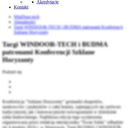
Akredytacje
Kontakt
WinDoor-tech
Aktualności
Targi WINDOOR-TECH i BUDMA patronami Konferencji
Szklane Horyzonty
Targi WINDOOR-TECH i BUDMA
patronami Konferencji Szklane
Horyzonty
Podziel się
Konferencja "Szklane Horyzonty" gromadzi ekspertów,
naukowców i praktyków z całej branży, zajmujących się zarówno
tradycyjnymi, jak i innowacyjnymi rozwiązaniami w dziedzinie
szkła budowlanego. Najbliższa edycja tego wydarzenia
organizowana przez redakcję miesięcznika "Świat Szkła" odbędzie
się 4 grudnia 2024 r. w Warszawie. Targi BUDMA I WINDOOR-