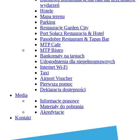
wydarzeń
Hotele
Mapa terenu
Parking
Restauracje Garden City
Port Sołacz Restauracja & Hotel
Pasodobre Restaurant & Tapas Bar
MTP Cafe
MTP Bistro
Bankomaty na targach
Udogodnienia dla niepełnosprawnych
Internet Wi-Fi
Taxi
Airport Voucher
Pierwsza pomoc
Deklaracja dostępności
Media
Informacje prasowe
Materiały do pobrania
Akredytacje
Kontakt