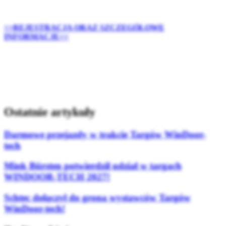
>>REJESTRACJA ORAZ SZCZEGÓŁOWE
INFORMACJE<<
Ostatnie artykuły
Darmowe przejazdy w trakcie Targów WinDoor-
tech
Mink Bürsten potwierdził udział w targach
WINDOOR-TECH 2027!
Schtec dołączył do grona wystawców Targów
WinDoor-tech!