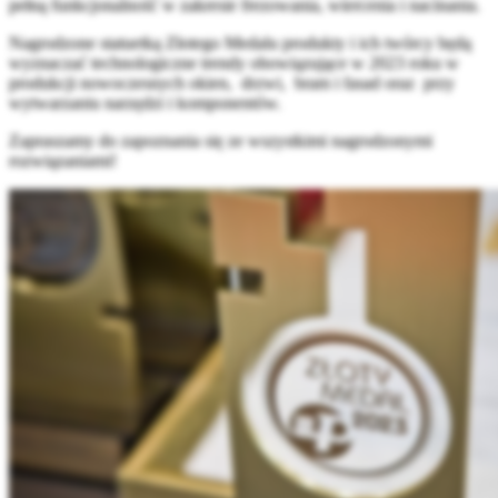
pełną funkcjonalność w zakresie frezowania, wiercenia i nacinania.
Nagrodzone statuetką Złotego Medalu produkty i ich twórcy będą
wyznaczać technologiczne trendy obowiązujące w 2023 roku w
produkcji nowoczesnych okien, drzwi, bram i fasad oraz przy
wytwarzaniu narzędzi i komponentów.
Zapraszamy do zapoznania się ze wszystkimi nagrodzonymi
rozwiązaniami!