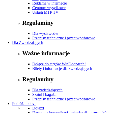
Reklama w internecie
Centrum wysyłkowe
Usługi MTP TV
Regulaminy
Dla wystawców
Przepisy techniczne i przeciwpożarowe
Dla Zwiedzających
Ważne informacje
Dołącz do targów WinDoor-tech!
Bilety i informacje dla zwiedzających
Regulaminy
Dla zwiedzających
Szatni i bagażu
Przepisy techniczne i przeciwpożarowe
Podróż i pobyt
Dojazd
Darmowa komunikacja miejska dla uczestników