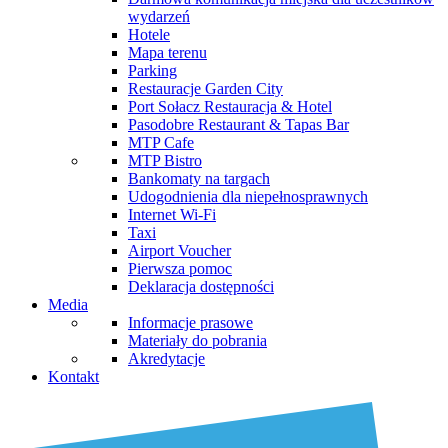
wydarzeń
Hotele
Mapa terenu
Parking
Restauracje Garden City
Port Sołacz Restauracja & Hotel
Pasodobre Restaurant & Tapas Bar
MTP Cafe
MTP Bistro
Bankomaty na targach
Udogodnienia dla niepełnosprawnych
Internet Wi-Fi
Taxi
Airport Voucher
Pierwsza pomoc
Deklaracja dostępności
Media
Informacje prasowe
Materiały do pobrania
Akredytacje
Kontakt