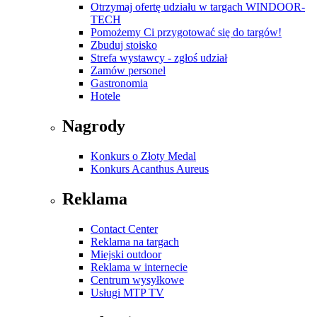
Otrzymaj ofertę udziału w targach WINDOOR-
TECH
Pomożemy Ci przygotować się do targów!
Zbuduj stoisko
Strefa wystawcy - zgłoś udział
Zamów personel
Gastronomia
Hotele
Nagrody
Konkurs o Złoty Medal
Konkurs Acanthus Aureus
Reklama
Contact Center
Reklama na targach
Miejski outdoor
Reklama w internecie
Centrum wysyłkowe
Usługi MTP TV