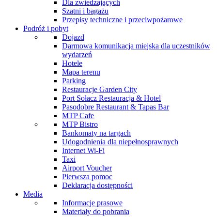
Dla zwiedzających
Szatni i bagażu
Przepisy techniczne i przeciwpożarowe
Podróż i pobyt
Dojazd
Darmowa komunikacja miejska dla uczestników
wydarzeń
Hotele
Mapa terenu
Parking
Restauracje Garden City
Port Sołacz Restauracja & Hotel
Pasodobre Restaurant & Tapas Bar
MTP Cafe
MTP Bistro
Bankomaty na targach
Udogodnienia dla niepełnosprawnych
Internet Wi-Fi
Taxi
Airport Voucher
Pierwsza pomoc
Deklaracja dostępności
Media
Informacje prasowe
Materiały do pobrania