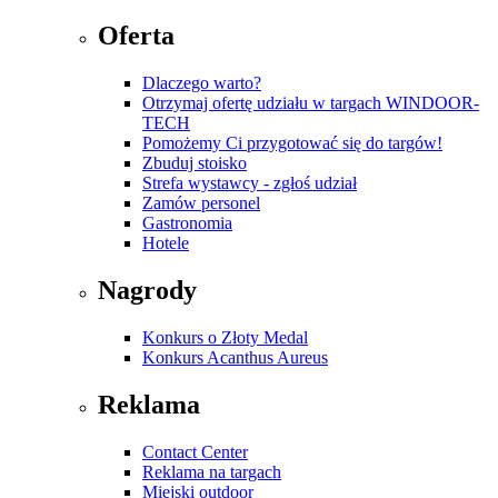
Oferta
Dlaczego warto?
Otrzymaj ofertę udziału w targach WINDOOR-
TECH
Pomożemy Ci przygotować się do targów!
Zbuduj stoisko
Strefa wystawcy - zgłoś udział
Zamów personel
Gastronomia
Hotele
Nagrody
Konkurs o Złoty Medal
Konkurs Acanthus Aureus
Reklama
Contact Center
Reklama na targach
Miejski outdoor