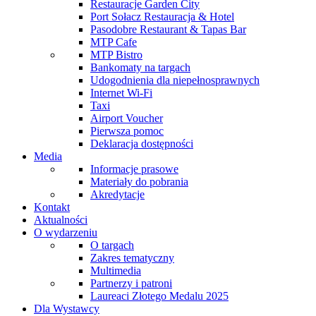
Restauracje Garden City
Port Sołacz Restauracja & Hotel
Pasodobre Restaurant & Tapas Bar
MTP Cafe
MTP Bistro
Bankomaty na targach
Udogodnienia dla niepełnosprawnych
Internet Wi-Fi
Taxi
Airport Voucher
Pierwsza pomoc
Deklaracja dostępności
Media
Informacje prasowe
Materiały do pobrania
Akredytacje
Kontakt
Aktualności
O wydarzeniu
O targach
Zakres tematyczny
Multimedia
Partnerzy i patroni
Laureaci Złotego Medalu 2025
Dla Wystawcy