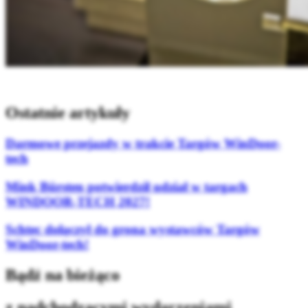
Ostatnie artykuły
Darmowe przejazdy w trakcie Targów WinDoor-
tech
Mink Bürsten potwierdził udział w targach
WINDOOR-TECH 2027!
Schtec dołączył do grona wystawców Targów
WinDoor-tech!
Bądź na bieżąco
z nadchodzącymi wydarzeniami