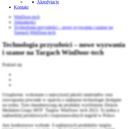
Akredytacje
Kontakt
WinDoor-tech
Aktualności
Technologia przyszłości – nowe wyzwania i szanse na
Targach WinDoor-tech
Technologia przyszłości – nowe wyzwania
i szanse na Targach WinDoor-tech
Podziel się
Urządzenia wykonane z najwyższej jakości materiałów oraz
rozwiązania powstałe w oparciu o najlepsze technologie dostępne
na rynku. Tym charakteryzują się produkty wyróżnione Złotym
Medalem Grupy MTP Targów WinDoor- tech 2023. To jedna z
najbardziej prestiżowych i rozpoznawalnych nagród w Polsce.
Jury konkursowe wybrało 6 najlepszych produktów targów