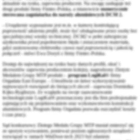
aktualnie na rynku, zapewnia producent. Na uwagę zasługuje też
drugi produkt firmy Fimtec-Polska, a mianowicie
numerycznie
sterowana zagniatarka do naroży aluminiowych DCM 2.
- Urządzenie wyposażone jest m.in. w kamerę kontrolującą
poprawność ułożenia profili, może być obsługiwane przez osobę bez
specjalistycznej wiedzy technicznej. DCM2 w pełni zabezpiecza
użytkownika przed popełnieniem błędu i zniszczeniem materiału,
gdyż zastosowana elektronika czuwa nad poprawnością i jakością
połączeń
- mówi Ewa Doryń z firmy Fimtec-Polska.
Dostęp do największej na rynku bazy danych profili, okuć i
akcesoriów zapewnia producentom kolejny, nagrodzony Złotym
Medalem Grupy MTP produkt
- program LogiKal
® firmy
Orgadata East Europe. -
Umożliwia on łatwe wykorzystywanie
najnowszych rozwiązań do bieżących zleceń
- zapewnia Dominika
Kijko-Rygliszyn. Ze względu na swoje zaawansowanie
technologicznie LogiKal® przeznaczony jest dla firm profesjonalnie
zajmujących się projektowaniem oraz wykonawstwem konstrukcji
aluminiowych. Program firmy Orgadata pozwala oszczędzić koszty
i czas pracy.
Sąd konkursowy Złotego Medalu Grupy MTP musiał zmierzyć się
ze sporym wyzwaniem, ponieważ poziom zgłoszonych urządzeń i
rozwiązań w ramach WinDoor-tech 2023 był zdaniem