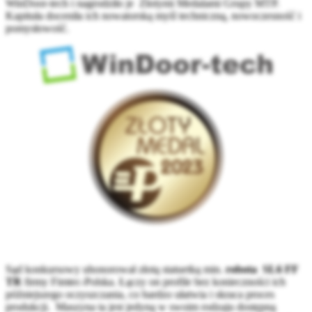
WinDoor-tech i nagrodziło je Złotymi Medalami Grupy MTP.
Kapituła doceniła ich nowatorską myśl techniczną, nowoczesność i
pomysłowość.
Sąd konkursowy uhonorował złotą statuetką min.
robota SL6 FF
TR
firmy Fimtec-Polska. Łączy on profile bez konieczności ich
późniejszego oczyszczania, co bardzo ułatwia i skraca proces
produkcji. Maszyna ta jest jedyną w swoim rodzaju dostępną