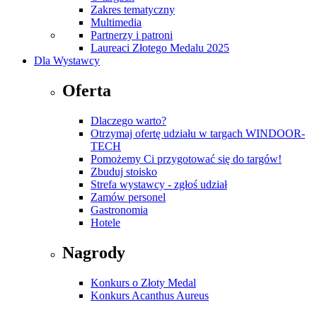
Zakres tematyczny
Multimedia
Partnerzy i patroni
Laureaci Złotego Medalu 2025
Dla Wystawcy
Oferta
Dlaczego warto?
Otrzymaj ofertę udziału w targach WINDOOR-
TECH
Pomożemy Ci przygotować się do targów!
Zbuduj stoisko
Strefa wystawcy - zgłoś udział
Zamów personel
Gastronomia
Hotele
Nagrody
Konkurs o Złoty Medal
Konkurs Acanthus Aureus