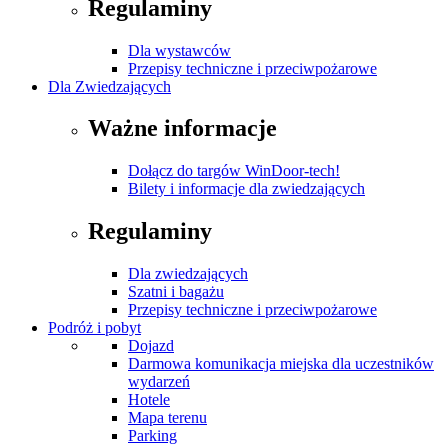
Regulaminy
Dla wystawców
Przepisy techniczne i przeciwpożarowe
Dla Zwiedzających
Ważne informacje
Dołącz do targów WinDoor-tech!
Bilety i informacje dla zwiedzających
Regulaminy
Dla zwiedzających
Szatni i bagażu
Przepisy techniczne i przeciwpożarowe
Podróż i pobyt
Dojazd
Darmowa komunikacja miejska dla uczestników
wydarzeń
Hotele
Mapa terenu
Parking