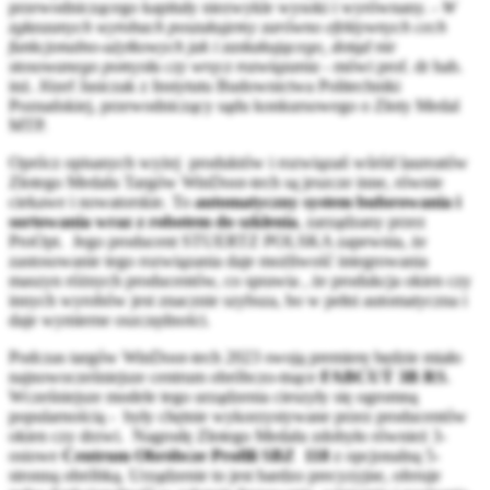
przewodniczącego kapituły niezwykle wysoki i wyrównany. -
W
zgłaszanych wyrobach poszukujemy zarówno efektywnych cech
funkcjonalno-użytkowych jak i zaskakującego, dotąd nie
stosowanego pomysłu czy wręcz rozwiązania
- mówi prof. dr hab.
inż. Józef Jasiczak z Instytutu Budownictwa Politechniki
Poznańskiej, przewodniczący sądu konkursowego o Złoty Medal
MTP.
Oprócz opisanych wyżej produktów i rozwiązań wśród laureatów
Złotego Medalu Targów WinDoor-tech są jeszcze inne, równie
ciekawe i nowatorskie. To
automatyczny system buforowania i
sortowania wraz z robotem do szklenia
, zarządzany przez
ProOpt. Jego producent STUERTZ POLSKA zapewnia, że
zastosowanie tego rozwiązania daje możliwość integrowania
maszyn różnych producentów, co sprawia , że produkcja okien czy
innych wyrobów jest znacznie szybsza, bo w pełni automatyczna i
daje wymierne oszczędności.
Podczas targów WinDoor-tech 2023 swoją premierę będzie miało
najnowocześniejsze centrum obróbczo-tnące
FABCUT 3B RS
.
Wcześniejsze modele tego urządzenia cieszyły się ogromną
popularnością - były chętnie wykorzystywane przez producentów
okien czy drzwi. Nagrodę Złotego Medalu zdobyło również 3-
osiowe
Centrum Obróbcze Profili SBZ 118
z opcjonalną 5-
stronną obróbką. Urządzenie to jest bardzo precyzyjne, oferuje