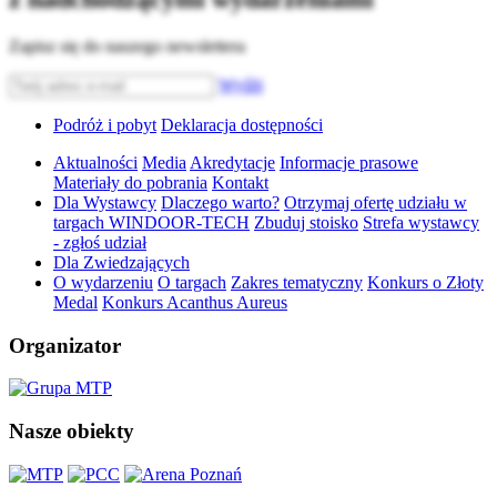
Zapisz się do naszego newslettera
Wyślij
Podróż i pobyt
Deklaracja dostępności
Aktualności
Media
Akredytacje
Informacje prasowe
Materiały do pobrania
Kontakt
Dla Wystawcy
Dlaczego warto?
Otrzymaj ofertę udziału w
targach WINDOOR-TECH
Zbuduj stoisko
Strefa wystawcy
- zgłoś udział
Dla Zwiedzających
O wydarzeniu
O targach
Zakres tematyczny
Konkurs o Złoty
Medal
Konkurs Acanthus Aureus
Organizator
Nasze obiekty