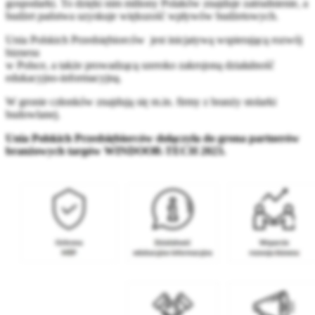
gospodarki. To dzięki nim miliony Polaków znajduje zatrudnienie, a
budżet państwa uzyskuje większość wpływów budżetowych.
Unia Polskich Przedsiębiorców jest inicjatywą wspierającą rozwój
biznesu
w Polsce, a także prowadzącą szeroko zakrojoną działalność
edukacyjno-informacyjną.
W gronie członków znajdują się m.in. firmy z branży stolarki
budowlanej.
Unia Polskich Przedsiębiorców dołączyła do grona partnerów
branżowych targów WINDOOR-TECH 2023.