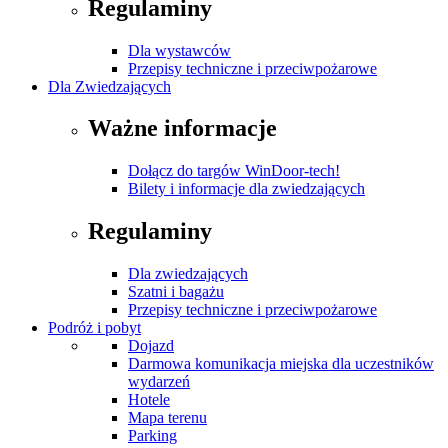
Regulaminy
Dla wystawców
Przepisy techniczne i przeciwpożarowe
Dla Zwiedzających
Ważne informacje
Dołącz do targów WinDoor-tech!
Bilety i informacje dla zwiedzających
Regulaminy
Dla zwiedzających
Szatni i bagażu
Przepisy techniczne i przeciwpożarowe
Podróż i pobyt
Dojazd
Darmowa komunikacja miejska dla uczestników
wydarzeń
Hotele
Mapa terenu
Parking