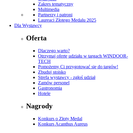
Zakres tematyczny
Multimedia
Partnerzy i patroni
Laureaci Złotego Medalu 2025
Dla Wystawcy
Oferta
Dlaczego warto?
Otrzymaj ofertę udziału w targach WINDOOR-
TECH
Pomożemy Ci przygotować się do targów!
Zbuduj stoisko
Strefa wystawcy - zgłoś udział
Zamów personel
Gastronomia
Hotele
Nagrody
Konkurs o Złoty Medal
Konkurs Acanthus Aureus