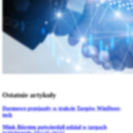
Ostatnie artykuły
Darmowe przejazdy w trakcie Targów WinDoor-
tech
Mink Bürsten potwierdził udział w targach