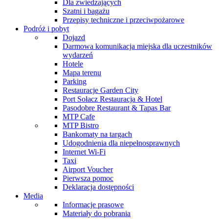
Dla zwiedzających
Szatni i bagażu
Przepisy techniczne i przeciwpożarowe
Podróż i pobyt
Dojazd
Darmowa komunikacja miejska dla uczestników
wydarzeń
Hotele
Mapa terenu
Parking
Restauracje Garden City
Port Sołacz Restauracja & Hotel
Pasodobre Restaurant & Tapas Bar
MTP Cafe
MTP Bistro
Bankomaty na targach
Udogodnienia dla niepełnosprawnych
Internet Wi-Fi
Taxi
Airport Voucher
Pierwsza pomoc
Deklaracja dostępności
Media
Informacje prasowe
Materiały do pobrania