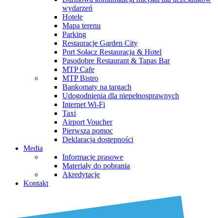
wydarzeń
Hotele
Mapa terenu
Parking
Restauracje Garden City
Port Sołacz Restauracja & Hotel
Pasodobre Restaurant & Tapas Bar
MTP Cafe
MTP Bistro
Bankomaty na targach
Udogodnienia dla niepełnosprawnych
Internet Wi-Fi
Taxi
Airport Voucher
Pierwsza pomoc
Deklaracja dostępności
Media
Informacje prasowe
Materiały do pobrania
Akredytacje
Kontakt