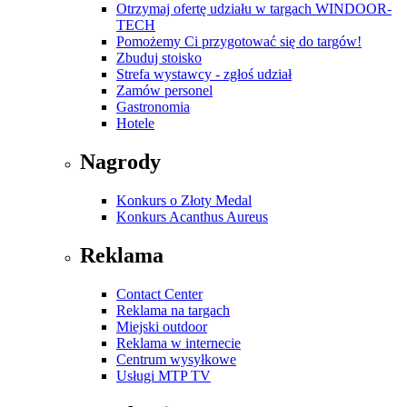
Otrzymaj ofertę udziału w targach WINDOOR-
TECH
Pomożemy Ci przygotować się do targów!
Zbuduj stoisko
Strefa wystawcy - zgłoś udział
Zamów personel
Gastronomia
Hotele
Nagrody
Konkurs o Złoty Medal
Konkurs Acanthus Aureus
Reklama
Contact Center
Reklama na targach
Miejski outdoor
Reklama w internecie
Centrum wysyłkowe
Usługi MTP TV