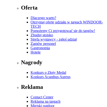
Oferta
Dlaczego warto?
Otrzymaj ofertę udziału w targach WINDOOR-
TECH
Pomożemy Ci przygotować się do targów!
Zbuduj stoisko
Strefa wystawcy - zgłoś udział
Zamów personel
Gastronomia
Hotele
Nagrody
Konkurs o Złoty Medal
Konkurs Acanthus Aureus
Reklama
Contact Center
Reklama na targach
Miejski outdoor