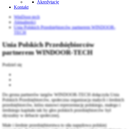
Akredytacje
Kontakt
WinDoor-tech
Aktualności
Unia Polskich Przedsiębiorców partnerem WINDOOR-
TECH
Unia Polskich Przedsiębiorców
partnerem WINDOOR-TECH
Podziel się
Do grona partnerów targów WINDOOR-TECH dołączyła Unia
Polskich Przedsiębiorców, społeczna organizacja małych i średnich
przedsiębiorców, która stanowi reprezentację polskiego, małego i
średniego kapitału tak by głos polskich przedsiębiorców był
słyszalny w debacie społecznej.
Małe i średnie przedsiębiorstwa to siła napędowa polskiej