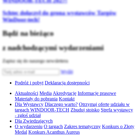
WINDOOR-TECH 2027!
Schtec dołączył do grona wystawców Targów
WinDoor-tech!
Bądź na bieżąco
z nadchodzącymi wydarzeniami
Zapisz się do naszego newslettera
Wyślij
Podróż i pobyt
Deklaracja dostępności
Aktualności
Media
Akredytacje
Informacje prasowe
Materiały do pobrania
Kontakt
Dla Wystawcy
Dlaczego warto?
Otrzymaj ofertę udziału w
targach WINDOOR-TECH
Zbuduj stoisko
Strefa wystawcy
- zgłoś udział
Dla Zwiedzających
O wydarzeniu
O targach
Zakres tematyczny
Konkurs o Złoty
Medal
Konkurs Acanthus Aureus