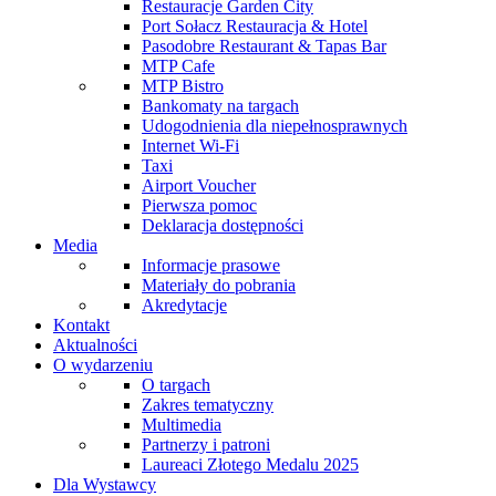
Restauracje Garden City
Port Sołacz Restauracja & Hotel
Pasodobre Restaurant & Tapas Bar
MTP Cafe
MTP Bistro
Bankomaty na targach
Udogodnienia dla niepełnosprawnych
Internet Wi-Fi
Taxi
Airport Voucher
Pierwsza pomoc
Deklaracja dostępności
Media
Informacje prasowe
Materiały do pobrania
Akredytacje
Kontakt
Aktualności
O wydarzeniu
O targach
Zakres tematyczny
Multimedia
Partnerzy i patroni
Laureaci Złotego Medalu 2025
Dla Wystawcy