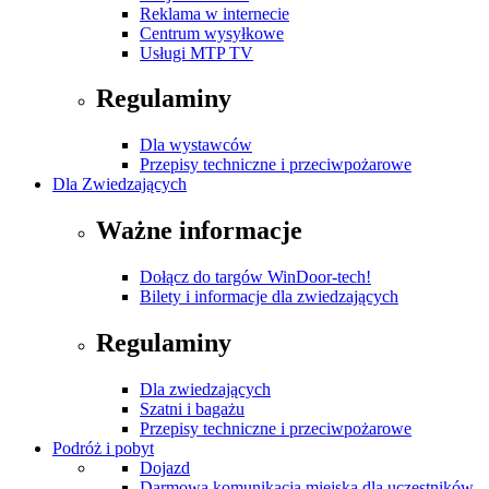
Reklama w internecie
Centrum wysyłkowe
Usługi MTP TV
Regulaminy
Dla wystawców
Przepisy techniczne i przeciwpożarowe
Dla Zwiedzających
Ważne informacje
Dołącz do targów WinDoor-tech!
Bilety i informacje dla zwiedzających
Regulaminy
Dla zwiedzających
Szatni i bagażu
Przepisy techniczne i przeciwpożarowe
Podróż i pobyt
Dojazd
Darmowa komunikacja miejska dla uczestników