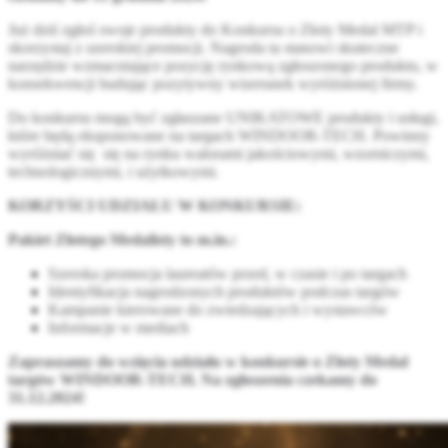
Już dziś zgłoś swoje produkty do Konkursu o Złoty Medal MTP i
skorzystaj z szerokiej promocji. Nagroda ta stanowi skuteczne
narzędzie wzmacniające pozycję rynkową zgłoszonego produktu, w
konsekwencji budując pozytywny wizerunek wyróżnionej firmy.
Do konkursu mogą być zgłaszane UNIKATOWE produkty i usługi,
które będą eksponowane na targach WINDOOR-TECH. Powinny
wyróżniać się się na rynku walorami jakościowymi, wzorniczymi,
technologicznymi, i użytkowymi.
KORZYŚCI UDZIAŁU W KONKURSIE:
Pakiet Złotego Medalisty to m.in.:
Szeroka promocja laureatów przed, w czasie i po targach
Identyfikacja nagrodzonych produktów podczas targów
Kampanie kierowane do zwiedzających i wystawców
Informacje w mediach
Zapraszamy do wzięcia udziału w konkursie o Złoty Medal
targów WINDOOR-TECH. Na zgłoszenia czekamy do
31.12.2024!