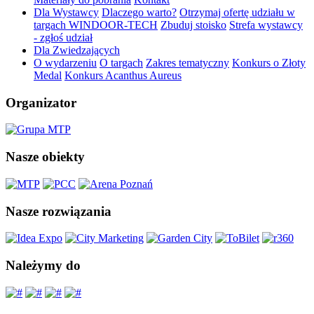
Dla Wystawcy
Dlaczego warto?
Otrzymaj ofertę udziału w
targach WINDOOR-TECH
Zbuduj stoisko
Strefa wystawcy
- zgłoś udział
Dla Zwiedzających
O wydarzeniu
O targach
Zakres tematyczny
Konkurs o Złoty
Medal
Konkurs Acanthus Aureus
Organizator
Nasze obiekty
Nasze rozwiązania
Należymy do