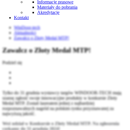
Informacje prasowe
Materiały do pobrania
Akredytacje
Kontakt
WinDoor-tech
Aktualności
Zawalcz o Złoty Medal MTP!
Zawalcz o Złoty Medal MTP!
Podziel się
Tylko do 31 grudnia wystawcy targów WINDOOR-TECH mają
szansę zgłosić swoje innowacyjne produkty w konkursie Złoty
Medal MTP. Zostań laureatem jednej z najbardziej
rozpoznawalnych nagród na polskim rynku przyznawanej za
najwyższą jakość.
Weź udział w Konkursie o Złoty Medal MTP. Na zgłoszenia
czekamy do 31 grudnia 2024!