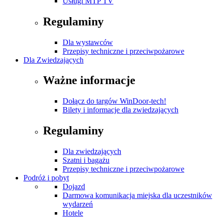
Usługi MTP TV
Regulaminy
Dla wystawców
Przepisy techniczne i przeciwpożarowe
Dla Zwiedzających
Ważne informacje
Dołącz do targów WinDoor-tech!
Bilety i informacje dla zwiedzających
Regulaminy
Dla zwiedzających
Szatni i bagażu
Przepisy techniczne i przeciwpożarowe
Podróż i pobyt
Dojazd
Darmowa komunikacja miejska dla uczestników
wydarzeń
Hotele