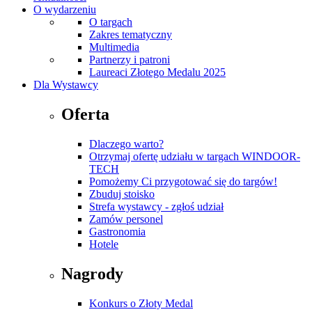
O wydarzeniu
O targach
Zakres tematyczny
Multimedia
Partnerzy i patroni
Laureaci Złotego Medalu 2025
Dla Wystawcy
Oferta
Dlaczego warto?
Otrzymaj ofertę udziału w targach WINDOOR-
TECH
Pomożemy Ci przygotować się do targów!
Zbuduj stoisko
Strefa wystawcy - zgłoś udział
Zamów personel
Gastronomia
Hotele
Nagrody
Konkurs o Złoty Medal