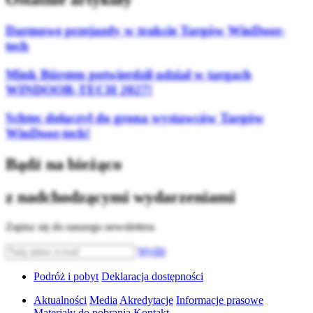
Darmowe przejazdy w trakcie Targów WinDoor-
tech
Mink Bürsten potwierdził udział w targach
WINDOOR-TECH 2027!
Schtec dołączył do grona wystawców Targów
WinDoor-tech!
Bądź na bieżąco
z nadchodzącymi wydarzeniami
Zapisz się do naszego newslettera
Wyślij
Podróż i pobyt
Deklaracja dostępności
Aktualności
Media
Akredytacje
Informacje prasowe
Materiały do pobrania
Kontakt