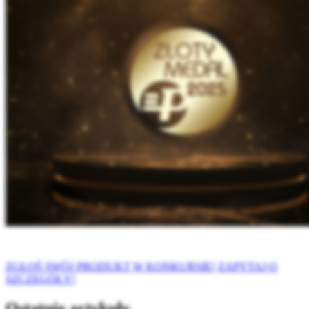
ZGŁOŚ SWÓJ PRODUKT W KONKURSIE!
ZAPYTAJ O
SZCZEGÓŁY!
Ostatnie artykuły