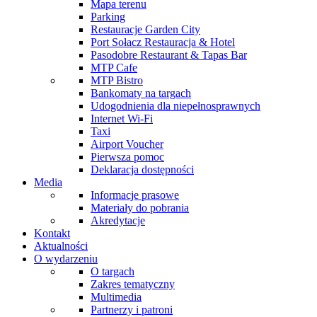
Mapa terenu
Parking
Restauracje Garden City
Port Sołacz Restauracja & Hotel
Pasodobre Restaurant & Tapas Bar
MTP Cafe
MTP Bistro
Bankomaty na targach
Udogodnienia dla niepełnosprawnych
Internet Wi-Fi
Taxi
Airport Voucher
Pierwsza pomoc
Deklaracja dostępności
Media
Informacje prasowe
Materiały do pobrania
Akredytacje
Kontakt
Aktualności
O wydarzeniu
O targach
Zakres tematyczny
Multimedia
Partnerzy i patroni